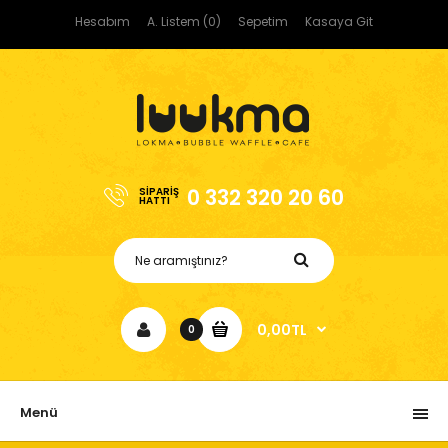
Hesabım
A. Listem (0)
Sepetim
Kasaya Git
0 332 320 20 60
SIPARIŞ
HATTI
0,00TL
0
Menü