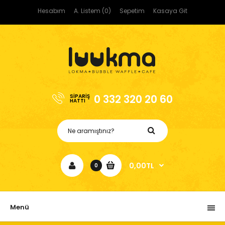
Hesabım
A. Listem (0)
Sepetim
Kasaya Git
0 332 320 20 60
SIPARIŞ
HATTI
0,00TL
0
Menü