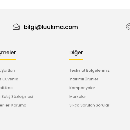
bilgi@luukma.com
şmeler
Diğer
 Şartları
Teslimat Bölgelerimiz
ve Güvenlik
İndirimli Ürünler
litikası
Kampanyalar
 Satış Sözleşmesi
Markalar
Verileri Koruma
Sıkça Sorulan Sorular