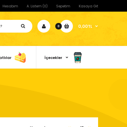
Hesabım
A. Listem (0)
Sepetim
Kasaya Git
0,00TL
0
atlılar
İçecekler