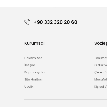
+90 332 320 20 60
Kurumsal
Sözle
Hakkımızda
Teslimat
İletişim
Gizlilik 
Kapmanyalar
Çerez Po
Site Haritası
Mesafeli
Üyelik
Kişisel 