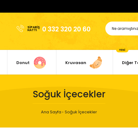
0 332 320 20 60
SIPARIŞ
HATTI
YENİ
Donut
Kruvasan
Diğer T
Soğuk İçecekler
Ana Sayfa
Soğuk İçecekler