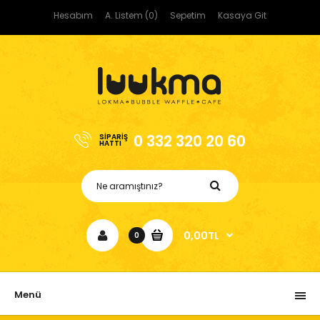
Hesabım
A. Listem (0)
Sepetim
Kasaya Git
0 332 320 20 60
SIPARIŞ
HATTI
0,00TL
0
Menü