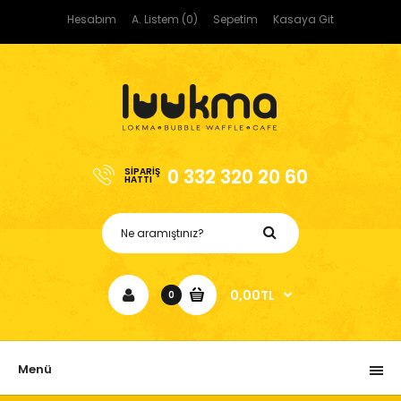
Hesabım
A. Listem (0)
Sepetim
Kasaya Git
0 332 320 20 60
SIPARIŞ
HATTI
0,00TL
0
Menü