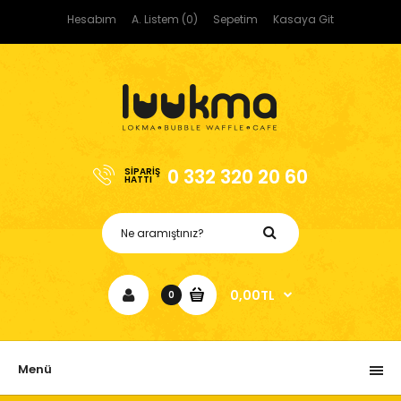
Hesabım
A. Listem (0)
Sepetim
Kasaya Git
0 332 320 20 60
SIPARIŞ
HATTI
0,00TL
0
Menü